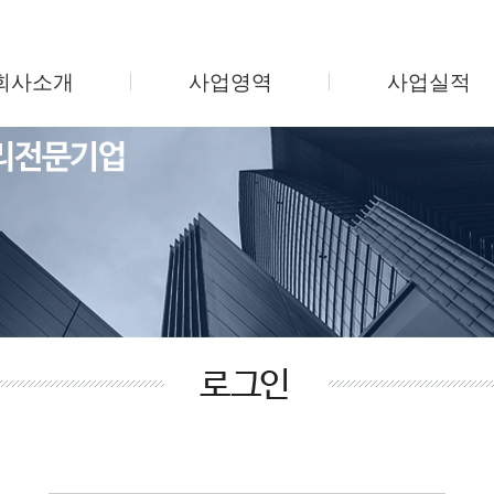
회사소개
사업영역
사업실적
인사말
시설관리
지식산업센터
회사연혁
미화관리
업무용 오피스텔
조직도
보안관리
주상복합/오피스
사업소개
주차관리
학교 및 병원
찾아오시는길