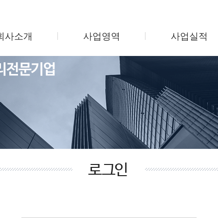
회사소개
사업영역
사업실적
인사말
시설관리
지식산업센터
회사연혁
미화관리
업무용 오피스텔
조직도
보안관리
주상복합/오피스
사업소개
주차관리
학교 및 병원
찾아오시는길