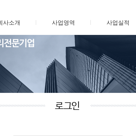
회사소개
사업영역
사업실적
인사말
시설관리
지식산업센터
회사연혁
미화관리
업무용 오피스텔
조직도
보안관리
주상복합/오피스
사업소개
주차관리
학교 및 병원
찾아오시는길