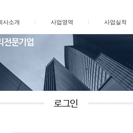
회사소개
사업영역
사업실적
인사말
시설관리
지식산업센터
회사연혁
미화관리
업무용 오피스텔
조직도
보안관리
주상복합/오피스
사업소개
주차관리
학교 및 병원
찾아오시는길