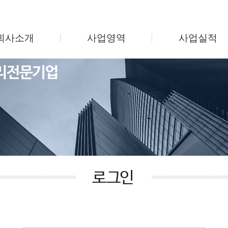
회사소개
사업영역
사업실적
인사말
시설관리
지식산업센터
회사연혁
미화관리
업무용 오피스텔
조직도
보안관리
주상복합/오피스
사업소개
주차관리
학교 및 병원
찾아오시는길