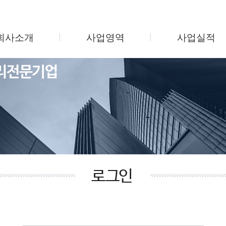
회사소개
사업영역
사업실적
인사말
시설관리
지식산업센터
회사연혁
미화관리
업무용 오피스텔
조직도
보안관리
주상복합/오피스
사업소개
주차관리
학교 및 병원
찾아오시는길