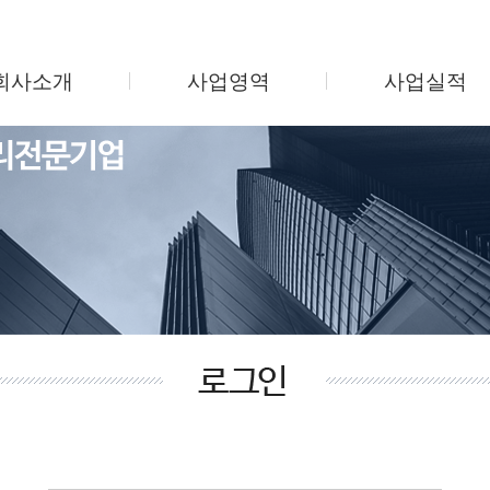
회사소개
사업영역
사업실적
인사말
시설관리
지식산업센터
회사연혁
미화관리
업무용 오피스텔
조직도
보안관리
주상복합/오피스
사업소개
주차관리
학교 및 병원
찾아오시는길